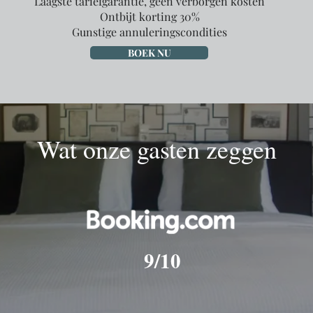
Laagste tariefgarantie, geen verborgen kosten
Ontbijt korting 30%
Gunstige annuleringscondities
BOEK NU
Wat onze gasten zeggen
9/10