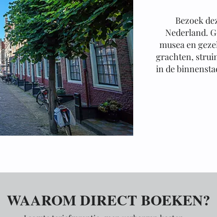
Bezoek de
Nederland. G
musea en gezel
grachten, strui
in de binnenstad
WAAROM DIRECT BOEKEN?