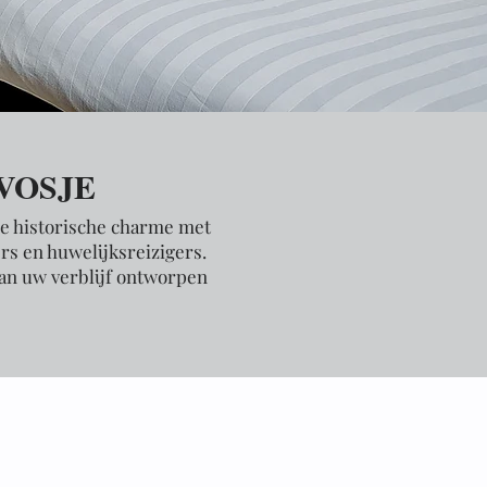
 VOSJE
je historische charme met
rs en huwelijksreizigers.
 van uw verblijf ontworpen