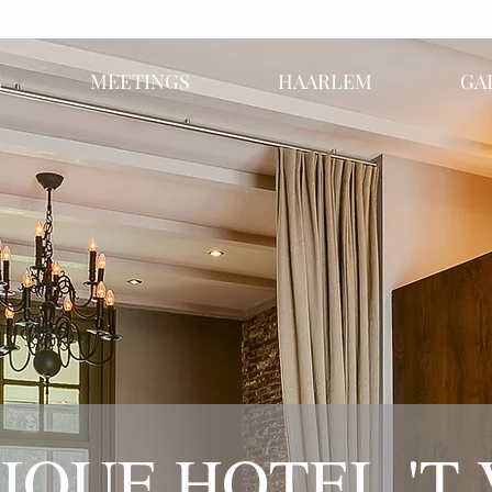
S
MEETINGS
HAARLEM
GA
IQUE HOTEL 'T 