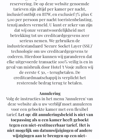
reservering. De op deze website genoemde
tarieven zijn altijd per kamer per nacht,
inclusief ontbijt en BTW, en exclusief 7% plus €
5,00 per persoon per nacht toeristenbelasting,
tenzij anders vermeld. U kunt er zeker van zijn
dat wij onze verantwoordelijkheid met
betrekking tot uw creditcardgegevens zeer
serieus nemen. We gebruiken de
industriestandaard 'Secure Socket Layer (SSL)'
technologie om uw creditcardgegevens te
coderen. Hierdoor kunnen wij garanderen dat
elke uitgevoerde transactie 100% veilig is en in
geval van misbruik door Hotel 't Vosje zullen wij
de eerste € 50, - terugbetalen. De
creditcardmaatschappij is verplicht het
resterende bedrag terug te betalen.
Annulering
Volg de instructies in het menu 'Annuleren' van
deze website als u uw verblijf moet annuleren
voor een geboekte kamer met een flexibel
tarief.
Let op: dit annuleringsbeleid is niet van
toepassing als u een kamer heeft geboekt
tegen een niet-restitueerbaar tarief. Het is
niet mogelijk om datumwijzigingen of andere
wijzigingen aan te brengen op een niet-