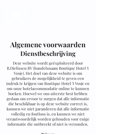
Algemene voorwaarden
Dienstbeschrijving
Deze website wordt geëxploiteerd door
B.Dielissen BV (handelsnaam Boutique Hotel 't
Vosje). Het doel van deze website is om
gebruikers de mogelijkheid te geven een
indruk te krijgen van Boutique Hotel 't Vosje en
om onze hotelaccommodatie online te kunnen
boeken. Hoewel we ons uiterste best hebben
gedaan om ervoor te zorgen dat alle informatie
die beschikbaar is op deze website correct is,
kunnen we niet garanderen dat alle informatie
volledig en foutloos is, en kunnen we niet
verantwoordelijk worden gehouden voor enige
informatie die ontbreekt of niet is verzonden.