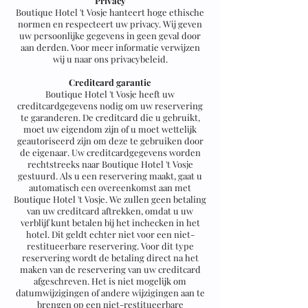
Privacy
Boutique Hotel 't Vosje hanteert hoge ethische
normen en respecteert uw privacy. Wij geven
uw persoonlijke gegevens in geen geval door
aan derden. Voor meer informatie verwijzen
wij u naar ons privacybeleid.
Creditcard garantie
Boutique Hotel 't Vosje heeft uw
creditcardgegevens nodig om uw reservering
te garanderen. De creditcard die u gebruikt,
moet uw eigendom zijn of u moet wettelijk
geautoriseerd zijn om deze te gebruiken door
de eigenaar. Uw creditcardgegevens worden
rechtstreeks naar Boutique Hotel 't Vosje
gestuurd. Als u een reservering maakt, gaat u
automatisch een overeenkomst aan met
Boutique Hotel 't Vosje. We zullen geen betaling
van uw creditcard aftrekken, omdat u uw
verblijf kunt betalen bij het inchecken in het
hotel. Dit geldt echter niet voor een niet-
restitueerbare reservering. Voor dit type
reservering wordt de betaling direct na het
maken van de reservering van uw creditcard
afgeschreven. Het is niet mogelijk om
datumwijzigingen of andere wijzigingen aan te
brengen op een niet-restitueerbare