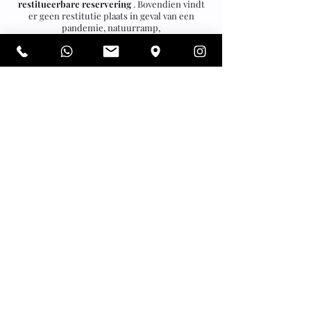
restitueerbare reservering
. Bovendien vindt
er geen restitutie plaats in geval van een
pandemie, natuurramp,
familieomstandigheden of ziekte. Als u
annuleert binnen de periode vermeld in de
annuleringsvoorwaarden van het hotel, is de
annulering kosteloos. Wij raden u aan de
annuleringsvoorwaarden van het hotel
zorgvuldig door te lezen:
Annuleringsvoorwaarden: het is mogelijk om
kosteloos te annuleren tot 48 uur voor de dag
van aankomst. Houd er rekening mee dat de
'dag van aankomst' begint om 0:00 uur lokale
tijd. In het geval van een no-show of te late
annulering wordt het gehele verblijf in
rekening gebracht. Het hotel behoudt uw
kamerreservering tot 7.00 uur op de dag na uw
geplande aankomst.
B.Dielissen BV is een in Nederland
geregistreerd bedrijf.
Op onze dienstverlening is Nederlands recht
van toepassing.
Laatst herzien: 1 januari 2021